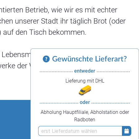
Dauerbackwaren
ierten Betrieb, wie wir es mit echter
Dessertteilchen
en unserer Stadt ihr täglich Brot (oder
te) auf den Tisch bekommen.
 im Lebensmittelhandwerk/Schwerpunkt
Gewünschte Lieferart?
werke der Welt.
entweder
Lieferung mit DHL
oder
Abholung Hauptfiliale, Abholstation oder
Radboten