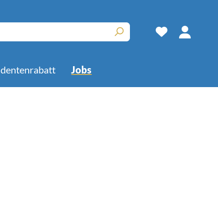
udentenrabatt
Jobs
Kuchen
Rührkuchen
Kuchenböden
Obstkuchen
Süße Backwaren