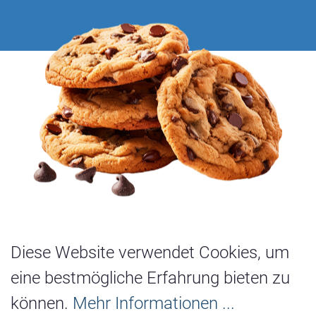
stützung mit dem Berufsschulstoff
keiten
her Ausbildung
ren und kostenloser Pausensnack an Arbeit
Diese Website verwendet Cookies, um
tagsüber
eine bestmögliche Erfahrung bieten zu
ürzung besteht
können.
Mehr Informationen ...