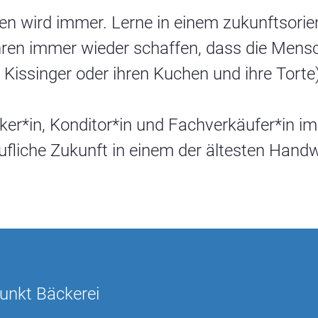
Erdbeergebäck
en wird immer. Lerne in einem zukunftsorient
Krapfen
hren immer wieder schaffen, dass die Mensch
Osterbackwaren
en Kissinger oder ihren Kuchen und ihre Tor
Weihnachtsprodukte
Muttertag
äcker*in, Konditor*in und Fachverkäufer*in
Neujahr
ufliche Zukunft in einem der ältesten Hand
ein
unkt Bäckerei