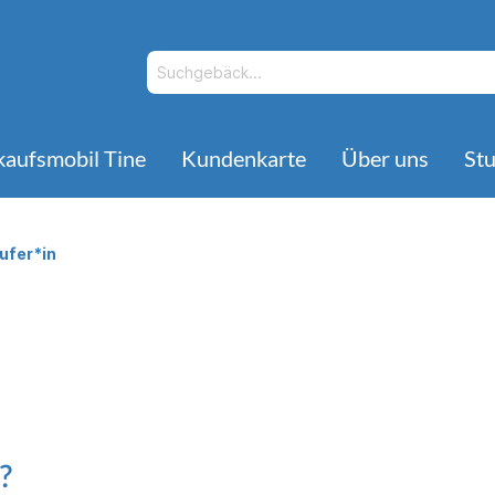
kaufsmobil Tine
Kundenkarte
Über uns
St
ufer*in
Ausbildungsstellen
Dinkelprodukte
ereifachverkäufer*in
?
Saisonartikel