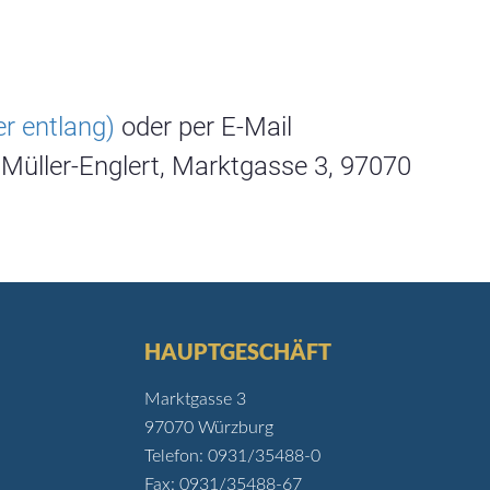
r entlang)
oder per E-Mail
u Müller-Englert, Marktgasse 3, 97070
HAUPTGESCHÄFT
Marktgasse 3
97070 Würzburg
Telefon: 0931/35488-0
Fax: 0931/35488-67