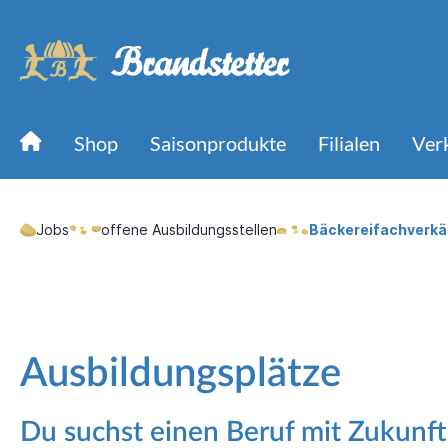
Shop
Saisonprodukte
Filialen
Ver
Zur Kategorie Jobs
Jobs
offene Ausbildungsstellen
Bäckereifachverkä
Brötchen
Offene Stellen
Brote
offene 
Laugengebäck
Fachverkäufer*in Bäckerei oder
Bäck
Quereinsteiger*in Verkauf
Ausbildungsplätze
Verkaufsfahrer*in als Minijob
Bäcker*in
Du suchst einen Beruf mit Zukunft
Konditor (m/w/d)
Partygebäck
Snacks