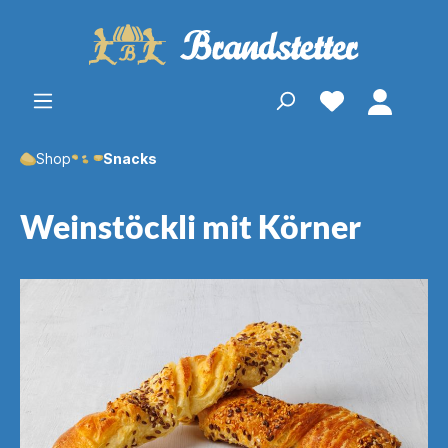
Shop
Snacks
Weinstöckli mit Körner