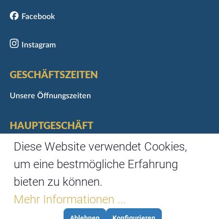
Facebook
Instagram
GESCHÄFTSZEITEN
Unsere Öffnungszeiten
HAUPTGESCHÄFT
Marktgasse 3
Diese Website verwendet Cookies,
97070 Würzburg
um eine bestmögliche Erfahrung
Telefon: 0931/35488-0
bieten zu können.
Fax: 0931/35488-67
Mehr Informationen ...
Ablehnen
Konfigurieren