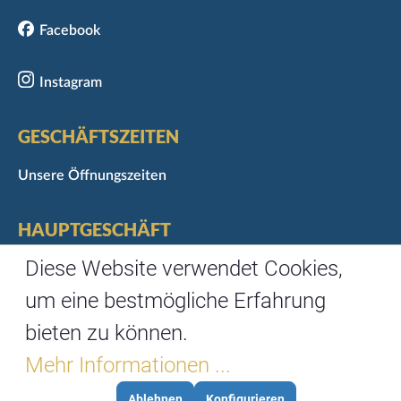
Facebook
Instagram
GESCHÄFTSZEITEN
Unsere Öffnungszeiten
HAUPTGESCHÄFT
Marktgasse 3
Diese Website verwendet Cookies,
97070 Würzburg
um eine bestmögliche Erfahrung
Telefon: 0931/35488-0
bieten zu können.
Fax: 0931/35488-67
Mehr Informationen ...
Ablehnen
Konfigurieren