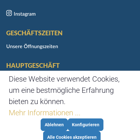
Instagram
GESCHÄFTSZEITEN
Unsere Öffnungszeiten
HAUPTGESCHÄFT
Marktgasse 3
Diese Website verwendet Cookies,
97070 Würzburg
um eine bestmögliche Erfahrung
Telefon: 0931/35488-0
bieten zu können.
Fax: 0931/35488-67
Mehr Informationen ...
Ablehnen
Konfigurieren
©
3WM
FÜR
Alle Cookies akzeptieren
MARKTCAFE