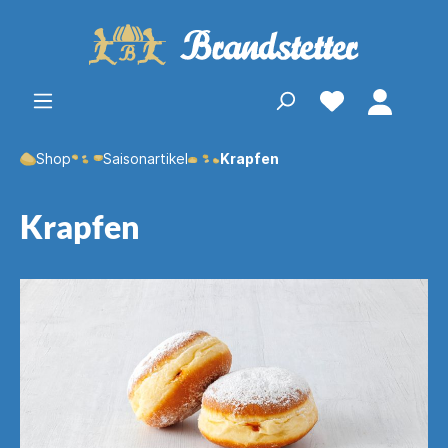
Shop
Saisonartikel
Krapfen
Krapfen