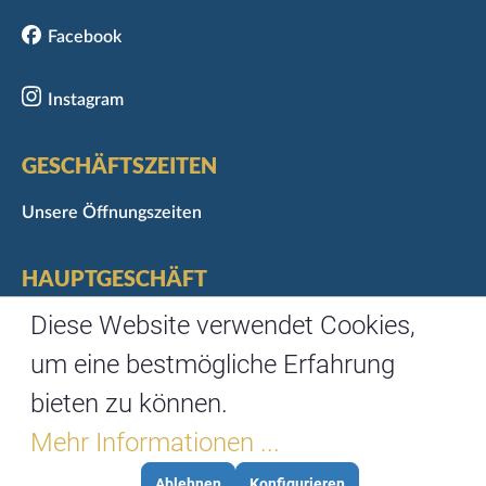
Facebook
Instagram
GESCHÄFTSZEITEN
Unsere Öffnungszeiten
HAUPTGESCHÄFT
Marktgasse 3
Diese Website verwendet Cookies,
97070 Würzburg
um eine bestmögliche Erfahrung
Telefon: 0931/35488-0
bieten zu können.
Fax: 0931/35488-67
Mehr Informationen ...
Ablehnen
Konfigurieren