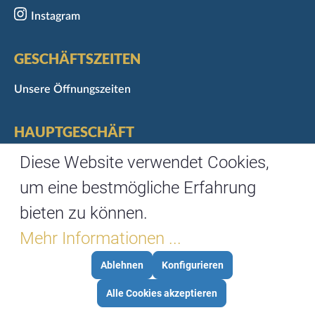
Instagram
GESCHÄFTSZEITEN
Unsere Öffnungszeiten
HAUPTGESCHÄFT
Marktgasse 3
Diese Website verwendet Cookies,
97070 Würzburg
um eine bestmögliche Erfahrung
Telefon: 0931/35488-0
bieten zu können.
Fax: 0931/35488-67
Mehr Informationen ...
Ablehnen
Konfigurieren
©
3WM
FÜR
Alle Cookies akzeptieren
MARKTCAFE
BRANDSTETTER