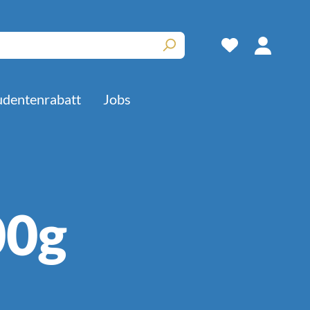
udentenrabatt
Jobs
Kuchen
00g
Rührkuchen
Kuchenböden
Obstkuchen
Süße Backwaren