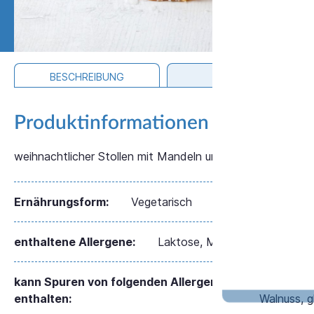
BESCHREIBUNG
ZUTATEN
Produktinformationen "Buttermand
weihnachtlicher Stollen mit Mandeln und Sukkade
Ernährungsform:
Vegetarisch
enthaltene Allergene:
Laktose, Mandel, Milch, Soja,
kann Spuren von folgenden Allergenen
Dinkel, Ei
enthalten:
Walnuss, g