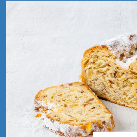
Initiativbewerbung
Torten
Gutsch
Cremetorten
Sahnetorten/-törtchen
Tortenböden