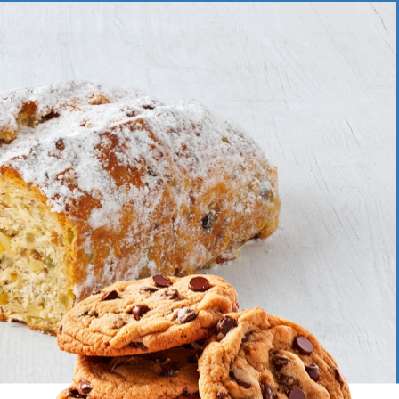
Erdbeergebäck
Krapfen
Osterbackwaren
Weihnachtsproduk
Muttertag
Neujahr
ein