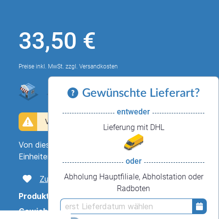
Dauerbackwaren
Dessertteilchen
33,50 €
te
Preise inkl. MwSt. zzgl. Versandkosten
Gewünschte Lieferart?
entweder
Verfügbar vom 24.10.2026 bis 24.12.2026
Lieferung mit DHL
Von diesem Produkt können Sie bis zu 6
Einheiten für die Abholstation bestellen.
oder
Abholung Hauptfiliale, Abholstation oder
Zum Merkzettel hinzufügen
Radboten
Produktnummer:
7510-std
1
Gewicht in Gramm:
1000