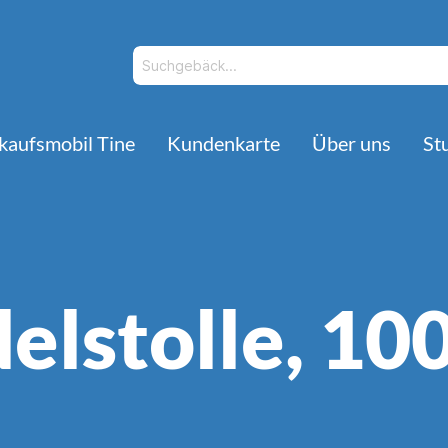
kaufsmobil Tine
Kundenkarte
Über uns
St
Ausbildungsstellen
Dinkelprodukte
elstolle, 10
reifachverkäufer*in
Saisonartikel