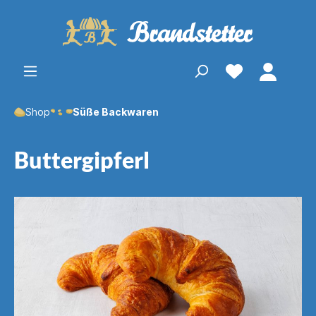
Shop
Süße Backwaren
Buttergipferl