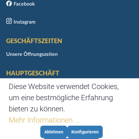
Facebook
Instagram
GESCHÄFTSZEITEN
Unsere Öffnungszeiten
HAUPTGESCHÄFT
Marktgasse 3
Diese Website verwendet Cookies,
97070 Würzburg
um eine bestmögliche Erfahrung
Telefon: 0931/35488-0
bieten zu können.
Fax: 0931/35488-67
Mehr Informationen ...
Ablehnen
Konfigurieren