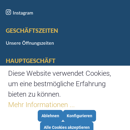
Instagram
GESCHÄFTSZEITEN
Unsere Öffnungszeiten
HAUPTGESCHÄFT
Marktgasse 3
Diese Website verwendet Cookies,
97070 Würzburg
um eine bestmögliche Erfahrung
Telefon: 0931/35488-0
bieten zu können.
Fax: 0931/35488-67
Mehr Informationen ...
Ablehnen
Konfigurieren
©
3WM
FÜR
Alle Cookies akzeptieren
MARKTCAFE